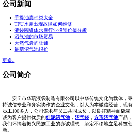
公司新闻
手提油囊种类大全
TPU水囊出现故障如何维修
液袋圆锥体水囊行业投资价值分析
沼气池的市场贸易
天然气囊的旺铺
最新沼气池报价
更多..
公司简介
安丘市华瑞液袋制造有限公司以中华传统文化为载体，秉
持诚信专业和务实协作的企业文化，以人为本诚信经营，现有
员工100多人，公司谋求与员工共同成长，以良好精神面貌竭
诚为客户提供优质的
红泥沼气池
，
沼气袋
，
方形沼气池
产品，
我们怀揣着振兴民族工业的赤诚理想，坚定不移地立足科技创
新。