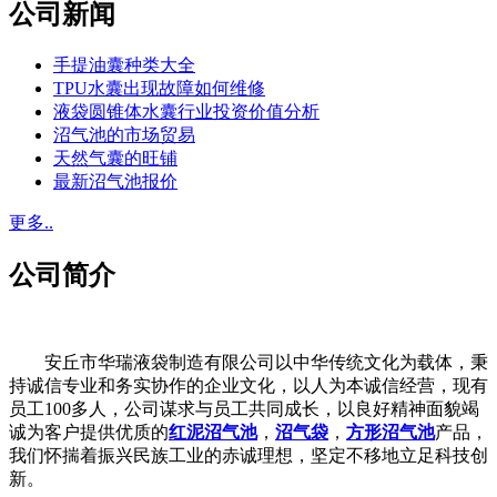
公司新闻
手提油囊种类大全
TPU水囊出现故障如何维修
液袋圆锥体水囊行业投资价值分析
沼气池的市场贸易
天然气囊的旺铺
最新沼气池报价
更多..
公司简介
安丘市华瑞液袋制造有限公司以中华传统文化为载体，秉
持诚信专业和务实协作的企业文化，以人为本诚信经营，现有
员工100多人，公司谋求与员工共同成长，以良好精神面貌竭
诚为客户提供优质的
红泥沼气池
，
沼气袋
，
方形沼气池
产品，
我们怀揣着振兴民族工业的赤诚理想，坚定不移地立足科技创
新。