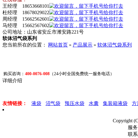
王经理 18653668101
杜经理 18678029022
周经理 15662562601
马经理 15662567602
公司地址：山东省安丘市潍安路221号
软体沼气袋系列
您当前所在的位置：
网站首页
»
产品展示
»
软体沼气袋系列
购买咨询：
400-0076-008
（24小时全国免费统一服务电话）
详细介绍
友情链接：
液袋
沼气袋
预压水袋
水囊
集装箱液袋
方
Copyrigh
服务
联系