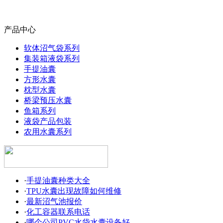
产品中心
软体沼气袋系列
集装箱液袋系列
手提油囊
方形水囊
枕型水囊
桥梁预压水囊
鱼箱系列
液袋产品包装
农用水囊系列
·
手提油囊种类大全
·
TPU水囊出现故障如何维修
·
最新沼气池报价
·
化工容器联系电话
·
哪个公司PVC水袋水囊设备好