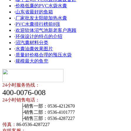
·
价格低廉的PVC水袋水囊
·
山东省最好的鱼箱
·
厂家批发太阳能加热水囊
·
PVC水囊排行榜前8强
·
欢迎软体沼气池新老客户惠顾
·
环保设计的特点的介绍
·
沼汽囊材料分类
·
水囊油囊效果图片
·
质量好价格合理的预压水袋
·
规模最大的鱼兜
24小时服务热线：
400-0076-008
24小时销售电话：
├销售一部：0536-4212670
├销售二部：0536-4101777
├销售三部：0536-4287227
传真：
86-0536-4287227
在线客服：